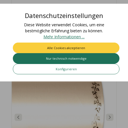
Datenschutzeinstellungen
Diese Website verwendet Cookies, um eine
Schnittsatin / farbig 2601
bestmögliche Erfahrung bieten zu können.
Mehr Informationen ...
56,45 €
Alle Cookies akzeptieren
In den Warenkorb
Nur technisch notwendige
Konfigurieren