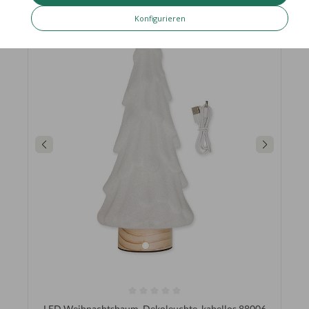
Konfigurieren
LED Weihnachtsbaum, Dekoleuchte, kabellos 88006