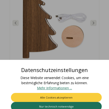
Datenschutzeinstellungen
Diese Website verwendet Cookies, um eine
LED Dekoleuchte "Weihnachtsbaum", Dekorative Lampe,
bestmögliche Erfahrung bieten zu können.
kabellos 10800
Mehr Informationen ...
58,95 €
Alle Cookies akzeptieren
In den Warenkorb
Nur technisch notwendige