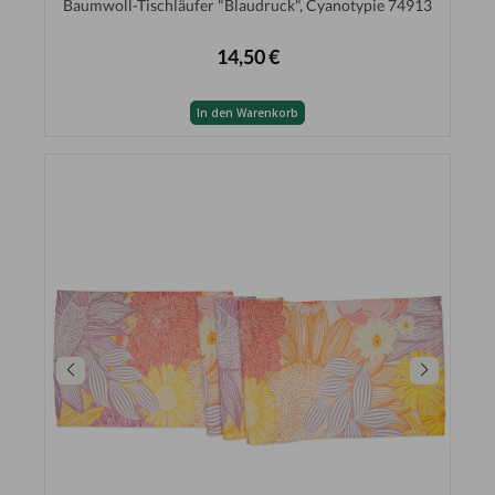
Baumwoll-Tischläufer "Blaudruck", Cyanotypie 74913
14,50 €
In den Warenkorb