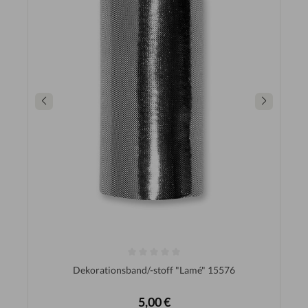
Dekorationsband/-stoff "Lamé" 15576
5,00 €