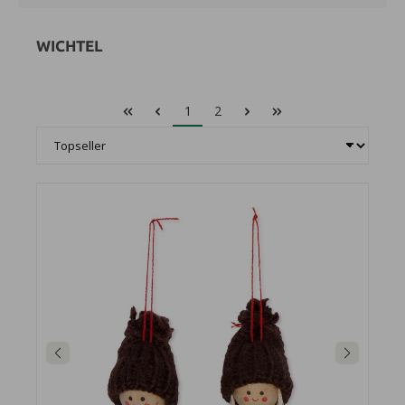
WICHTEL
1
2