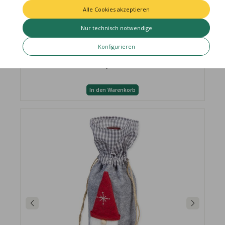
Alle Cookies akzeptieren
Nur technisch notwendige
Wichtelaufsteller mit Strickmütze 34089
Konfigurieren
4,95 €
In den Warenkorb