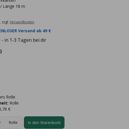
htkanten
 / Länge 18 m
. zzgl.
Versandkosten
NLOSER Versand ab 49 €
- in 1-3 Tagen bei dir
)
ro Rolle
eit:
Rolle
0,76 €
In den Warenkorb
Rolle