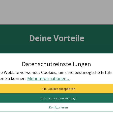
Deine Vorteile
Datenschutzeinstellungen
TÄT MADE IN GERMANY
SCHNELLE LIEFER
se Website verwendet Cookies, um eine bestmögliche Erfah
ten zu können.
Mehr Informationen ...
le Artikel vollständig in
Schnelle und bequeme Li
utschland hergestellt.
von Tür zu Tür.
Alle Cookies akzeptieren
Nur technisch notwendige
ES
HILFE & KONTAKT
Konfigurieren