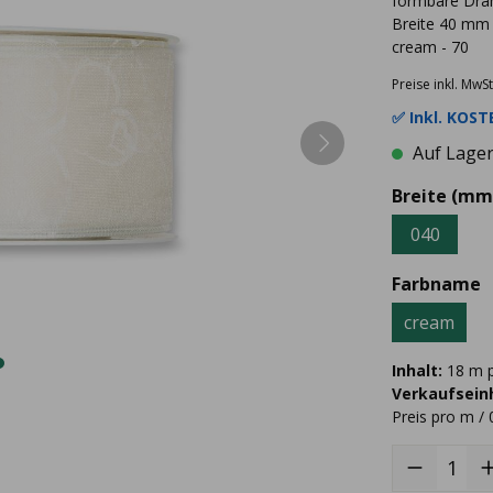
formbare Dra
Breite 40 mm
cream - 70
Preise inkl. MwSt
✅ Inkl.
KOSTE
Auf Lager 
Breite (mm
040
Farbname
cream
Inhalt:
18 m p
Verkaufseinh
Preis pro m / 