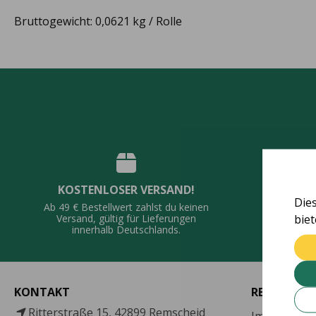
Bruttogewicht: 0,0621 kg / Rolle
KOSTENLOSER VERSAND!
QUALI
Die
Ab 49 € Bestellwert zahlst du keinen
bie
Vie
Versand, gültig für Lieferungen
De
innerhalb Deutschlands.
KONTAKT
RECHTLICH
Ritterstraße 15, 42899 Remscheid