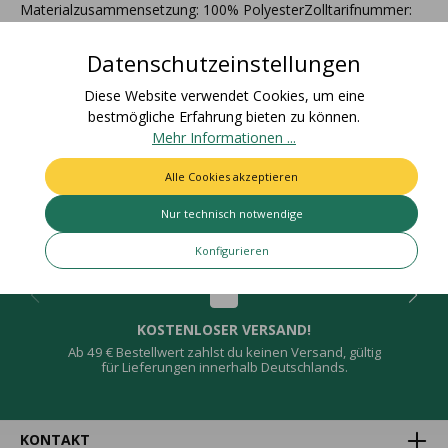
Materialzusammensetzung: 100% PolyesterZolltarifnummer:
58063210Ursprungsland: DeutschlandEAN Rolle:
4015275809698Nettogewic…
Mehr
Datenschutzeinstellungen
Bewertungen
Diese Website verwendet Cookies, um eine
bestmögliche Erfahrung bieten zu können.
Mehr Informationen ...
Alle Cookies akzeptieren
Deine Vorteile
Nur technisch notwendige
Konfigurieren
KOSTENLOSER VERSAND!
Ab 49 € Bestellwert zahlst du keinen Versand, gültig
für Lieferungen innerhalb Deutschlands.
KONTAKT