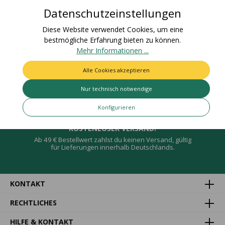
Bewertungen
Datenschutzeinstellungen
Diese Website verwendet Cookies, um eine
bestmögliche Erfahrung bieten zu können.
Mehr Informationen ...
Deine Vorteile
Alle Cookies akzeptieren
Nur technisch notwendige
Konfigurieren
KOSTENLOSER VERSAND!
Ab 49 € Bestellwert zahlst du keinen Versand, gültig
für Lieferungen innerhalb Deutschlands.
KONTAKT
RECHTLICHES
HILFE & KONTAKT