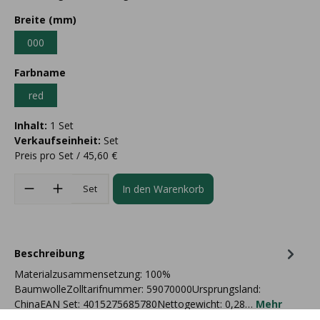
Breite (mm)
000
Farbname
red
Inhalt:
1 Set
Verkaufseinheit:
Set
Preis pro Set / 45,60 €
In den Warenkorb
Set
Beschreibung
Materialzusammensetzung: 100%
BaumwolleZolltarifnummer: 59070000Ursprungsland:
ChinaEAN Set: 4015275685780Nettogewicht: 0,28…
Mehr