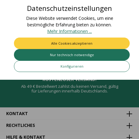
Bewertungen
Datenschutzeinstellungen
Diese Website verwendet Cookies, um eine
bestmögliche Erfahrung bieten zu können.
Mehr Informationen ...
Deine Vorteile
Alle Cookies akzeptieren
Nur technisch notwendige
Konfigurieren
KOSTENLOSER VERSAND!
Ab 49 € Bestellwert zahlst du keinen Versand, gültig
für Lieferungen innerhalb Deutschlands.
KONTAKT
RECHTLICHES
HILFE & KONTAKT