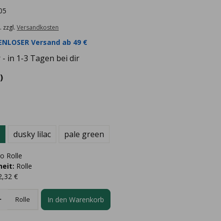
05
. zzgl.
Versandkosten
NLOSER Versand ab 49 €
- in 1-3 Tagen bei dir
)
dusky lilac
pale green
o Rolle
eit:
Rolle
2,32 €
In den Warenkorb
Rolle