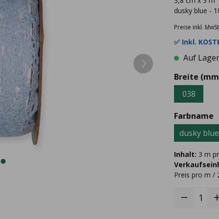
3,8 cm x 3 m
dusky blue - 1
Preise inkl. MwSt
✅ Inkl.
KOSTE
Auf Lager 
Breite (mm
038
Farbname
dusky blue
Inhalt:
3 m pr
Verkaufseinh
Preis pro m / 