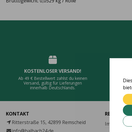
Bruttogewicht: 0,0529 kg / Rolle
KOSTENLOSER VERSAND!
QUALI
Ab 49 € Bestellwert zahlst du keinen
Die
Vie
Versand, gültig für Lieferungen
bie
De
innerhalb Deutschlands.
KONTAKT
RECHTLICH
Ritterstraße 15, 42899 Remscheid
Impressum
info@halbach24.de