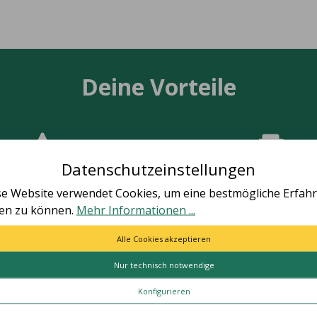
Deine Vorteile
Datenschutzeinstellungen
TÄT MADE IN GERMANY
SCHNELLE LIEFER
se Website verwendet Cookies, um eine bestmögliche Erfah
le Artikel vollständig in
Schnelle und bequeme Li
ten zu können.
Mehr Informationen ...
utschland hergestellt.
von Tür zu Tür.
Alle Cookies akzeptieren
Nur technisch notwendige
ES
HILFE & KONTAKT
Konfigurieren
Kontakt