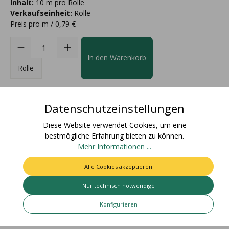
Inhalt:
10 m pro Rolle
Verkaufseinheit:
Rolle
Preis pro m / 0,79 €
In den Warenkorb
Rolle
Datenschutzeinstellungen
Diese Website verwendet Cookies, um eine
bestmögliche Erfahrung bieten zu können.
Beschreibung
Mehr Informationen ...
Materialzusammensetzung: 77% Baumwolle, 23%
Alle Cookies akzeptieren
AcetatFarbecht: Artikel bleicht nicht aus und färbt nicht ab /
Für den Einsatz i…
Mehr
Nur technisch notwendige
Bewertungen
Konfigurieren