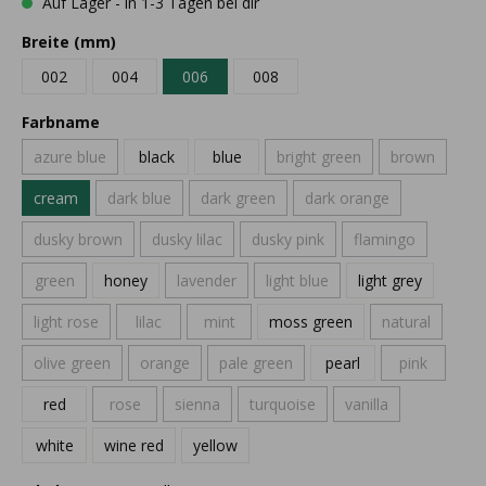
Auf Lager - in 1-3 Tagen bei dir
Breite (mm)
002
004
006
008
Farbname
azure blue
black
blue
bright green
brown
cream
dark blue
dark green
dark orange
dusky brown
dusky lilac
dusky pink
flamingo
green
honey
lavender
light blue
light grey
light rose
lilac
mint
moss green
natural
olive green
orange
pale green
pearl
pink
red
rose
sienna
turquoise
vanilla
white
wine red
yellow