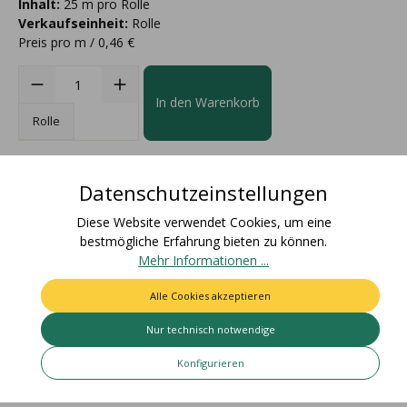
Inhalt:
25 m pro Rolle
Verkaufseinheit:
Rolle
Preis pro m / 0,46 €
In den Warenkorb
Rolle
Datenschutzeinstellungen
Diese Website verwendet Cookies, um eine
bestmögliche Erfahrung bieten zu können.
Beschreibung
Mehr Informationen ...
Materialzusammensetzung: 67% Baumwolle, 33%
Alle Cookies akzeptieren
AcetatFarbecht: Artikel bleicht nicht aus und färbt nicht ab /
Für den Einsatz i…
Mehr
Nur technisch notwendige
Bewertungen
Konfigurieren