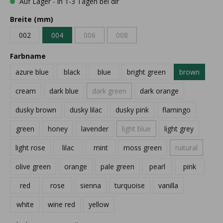
Auf Lager - in 1-3 Tagen bei dir
Breite (mm)
002
004
006
008
Farbname
azure blue
black
blue
bright green
brown
cream
dark blue
dark green
dark orange
dusky brown
dusky lilac
dusky pink
flamingo
green
honey
lavender
light blue
light grey
light rose
lilac
mint
moss green
natural
olive green
orange
pale green
pearl
pink
red
rose
sienna
turquoise
vanilla
white
wine red
yellow