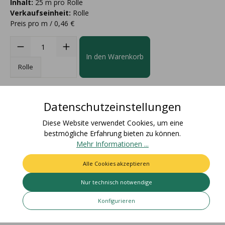
Inhalt:
25 m pro Rolle
Verkaufseinheit:
Rolle
Preis pro m / 0,46 €
In den Warenkorb
Rolle
Datenschutzeinstellungen
Diese Website verwendet Cookies, um eine
bestmögliche Erfahrung bieten zu können.
Beschreibung
Mehr Informationen ...
Materialzusammensetzung: 67% Baumwolle, 33%
Alle Cookies akzeptieren
AcetatFarbecht: Artikel bleicht nicht aus und färbt nicht ab /
Für den Einsatz i…
Mehr
Nur technisch notwendige
Bewertungen
Konfigurieren