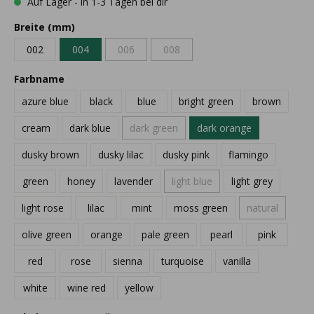
Auf Lager - in 1-3 Tagen bei dir
Breite (mm)
002
004
006
008
Farbname
azure blue
black
blue
bright green
brown
cream
dark blue
dark green
dark orange
dusky brown
dusky lilac
dusky pink
flamingo
green
honey
lavender
light blue
light grey
light rose
lilac
mint
moss green
natural
olive green
orange
pale green
pearl
pink
red
rose
sienna
turquoise
vanilla
white
wine red
yellow