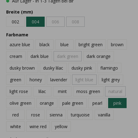
Auf Lager - in 1-3 Tagen bei dir
Breite (mm)
002
004
006
008
Farbname
azure blue
black
blue
bright green
brown
cream
dark blue
dark green
dark orange
dusky brown
dusky lilac
dusky pink
flamingo
green
honey
lavender
light blue
light grey
light rose
lilac
mint
moss green
natural
olive green
orange
pale green
pearl
pink
red
rose
sienna
turquoise
vanilla
white
wine red
yellow