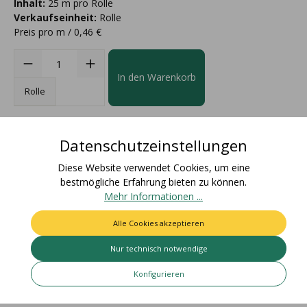
Inhalt:
25 m pro Rolle
Verkaufseinheit:
Rolle
Preis pro m / 0,46 €
In den Warenkorb
Rolle
Datenschutzeinstellungen
Diese Website verwendet Cookies, um eine
bestmögliche Erfahrung bieten zu können.
Beschreibung
Mehr Informationen ...
Materialzusammensetzung: 67% Baumwolle, 33%
Alle Cookies akzeptieren
AcetatFarbecht: Artikel bleicht nicht aus und färbt nicht ab /
Für den Einsatz i…
Mehr
Nur technisch notwendige
Bewertungen
Konfigurieren