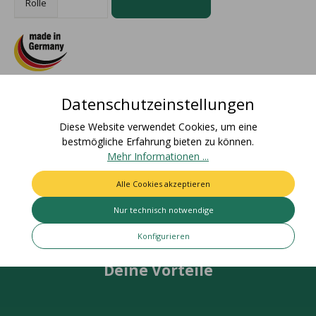
Rolle
Datenschutzeinstellungen
Beschreibung
Materialzusammensetzung: 100% PolyamidZolltarifnummer:
Diese Website verwendet Cookies, um eine
58061000Ursprungsland: ChinaEAN Rolle:
bestmögliche Erfahrung bieten zu können.
4015275878335Nettogewicht: 0,0…
Mehr
Mehr Informationen ...
Bewertungen
Alle Cookies akzeptieren
Nur technisch notwendige
Konfigurieren
Deine Vorteile