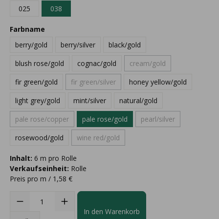
025
038
Farbname
berry/gold
berry/silver
black/gold
blush rose/gold
cognac/gold
cream/gold
fir green/gold
fir green/silver
honey yellow/gold
light grey/gold
mint/silver
natural/gold
pale rose/copper
pale rose/gold
pearl/silver
rosewood/gold
wine red/gold
Inhalt:
6 m pro Rolle
Verkaufseinheit:
Rolle
Preis pro m / 1,58 €
In den Warenkorb