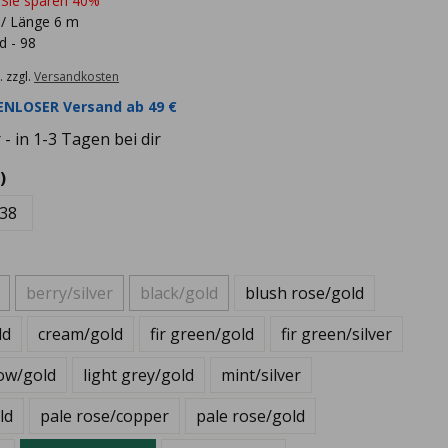
 Sie sparen 40%
 / Länge 6 m
d - 98
. zzgl.
Versandkosten
NLOSER Versand ab 49 €
- in 1-3 Tagen bei dir
)
38
berry/silver
black/gold
blush rose/gold
ld
cream/gold
fir green/gold
fir green/silver
ow/gold
light grey/gold
mint/silver
ld
pale rose/copper
pale rose/gold