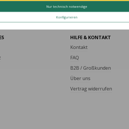
TÄT MADE IN GERMANY
SCHNELLE LIEFER
Nur technisch notwendige
le Artikel vollständig in
Schnelle und bequeme Li
utschland hergestellt.
von Tür zu Tür.
Konfigurieren
ES
HILFE & KONTAKT
Kontakt
z
FAQ
B2B / Großkunden
Über uns
Vertrag widerrufen