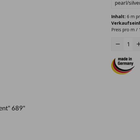
pearl/silve
Inhalt:
6 m pr
Verkaufseinh
Preis pro m / 
ent" 689"