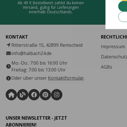
QUALI
Ab 49 € Bestellwert zahlst du keinen
Vie
Versand, gültig für Lieferungen
De
innerhalb Deutschlands.
KONTAKT
RECHTLICH
Ritterstraße 15, 42899 Remscheid
Impressum
info@halbach24.de
Datenschut
Mo.-Do.: 7:00 bis 16:00 Uhr
AGBs
Freitag: 7:00 bis 13:00 Uhr
Oder über unser
Kontaktformular
.
UNSER NEWSLETTER - JETZT
ABONNIEREN!