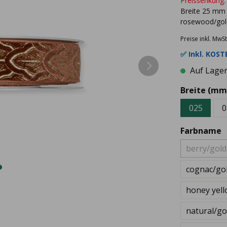
Preissenkung:
Breite 25 mm
rosewood/gol
Preise inkl. MwSt
✅ Inkl.
KOSTE
Auf Lager 
Breite (mm
025
0
Farbname
berry/gold
cognac/go
honey yell
natural/go