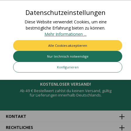
4015275897350Nettogewicht: 0,0…
Mehr
Datenschutzeinstellungen
Bewertungen
Diese Website verwendet Cookies, um eine
bestmögliche Erfahrung bieten zu können.
Mehr Informationen ...
Alle Cookies akzeptieren
Deine Vorteile
Nur technisch notwendige
Konfigurieren
KOSTENLOSER VERSAND!
Ab 49 € Bestellwert zahlst du keinen Versand, gültig
für Lieferungen innerhalb Deutschlands.
KONTAKT
RECHTLICHES