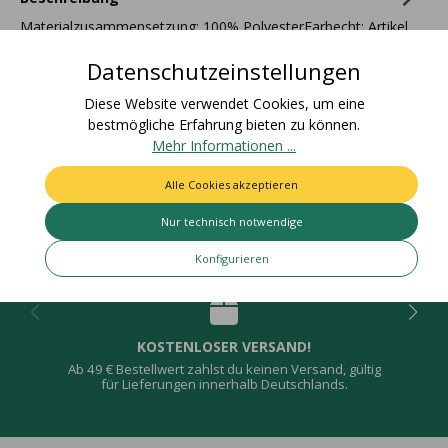
Materialzusammensetzung: 100% PolyesterFarbecht: Artikel
bleicht nicht aus und färbt nicht ab / Für den Einsatz im Freien
Datenschutzeinstellungen
ge…
Mehr
Diese Website verwendet Cookies, um eine
Bewertungen
bestmögliche Erfahrung bieten zu können.
Mehr Informationen ...
Alle Cookies akzeptieren
Nur technisch notwendige
Deine Vorteile
Konfigurieren
KOSTENLOSER VERSAND!
Ab 49 € Bestellwert zahlst du keinen Versand, gültig
für Lieferungen innerhalb Deutschlands.