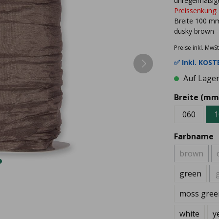
unregelmäßige
Preissenkung:
Breite 100 m
dusky brown -
Preise inkl. MwSt
✅ Inkl.
KOSTE
Auf Lager 
Breite (mm
060
1
Farbname
brown
green
moss gree
white
y