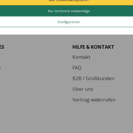
TÄT MADE IN GERMANY
SCHNELLE LIEFER
Nur technisch notwendige
le Artikel vollständig in
Schnelle und bequeme Li
utschland hergestellt.
von Tür zu Tür.
Konfigurieren
ES
HILFE & KONTAKT
Kontakt
z
FAQ
B2B / Großkunden
Über uns
Vertrag widerrufen