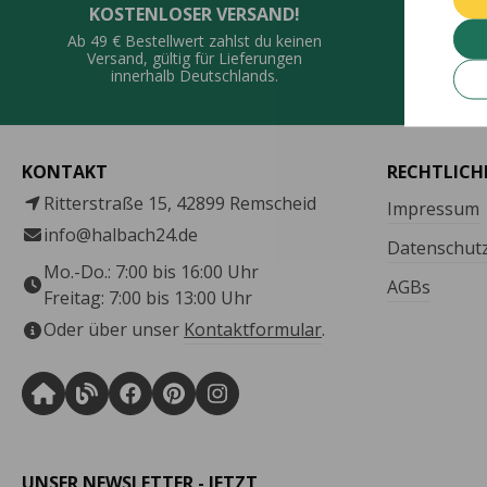
KOSTENLOSER VERSAND!
QUALI
Ab 49 € Bestellwert zahlst du keinen
Vie
Versand, gültig für Lieferungen
De
innerhalb Deutschlands.
KONTAKT
RECHTLICH
Ritterstraße 15, 42899 Remscheid
Impressum
info@halbach24.de
Datenschut
Mo.-Do.: 7:00 bis 16:00 Uhr
AGBs
Freitag: 7:00 bis 13:00 Uhr
Oder über unser
Kontaktformular
.
UNSER NEWSLETTER - JETZT