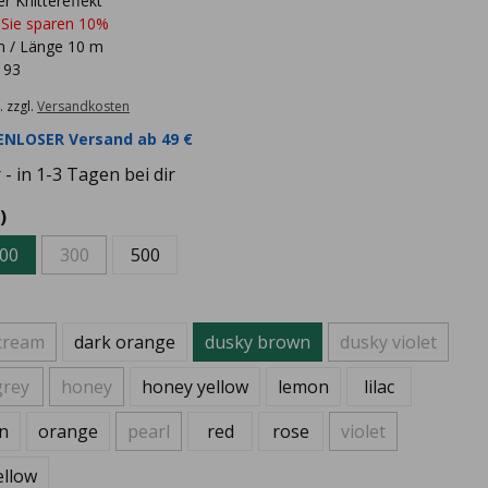
r Knittereffekt
 Sie sparen 10%
m / Länge 10 m
 93
. zzgl.
Versandkosten
NLOSER Versand ab 49 €
- in 1-3 Tagen bei dir
)
00
300
500
cream
dark orange
dusky brown
dusky violet
grey
honey
honey yellow
lemon
lilac
n
orange
pearl
red
rose
violet
ellow