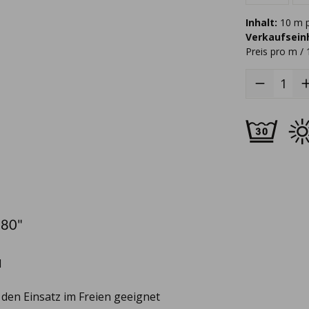
Inhalt:
10 m p
Verkaufseinh
Preis pro m / 
080"
d
r den Einsatz im Freien geeignet