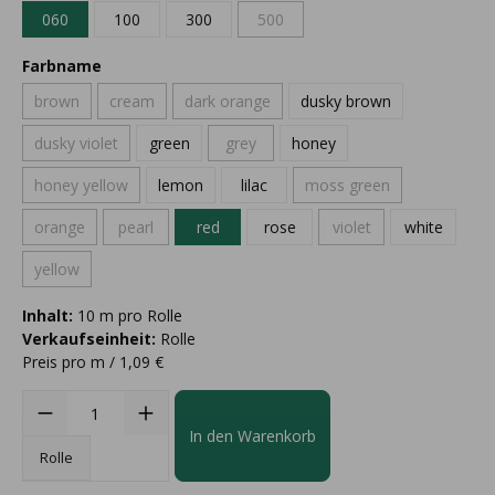
060
100
300
500
Farbname
brown
cream
dark orange
dusky brown
dusky violet
green
grey
honey
honey yellow
lemon
lilac
moss green
orange
pearl
red
rose
violet
white
yellow
Inhalt:
10 m pro Rolle
Verkaufseinheit:
Rolle
Preis pro m / 1,09 €
In den Warenkorb
Rolle