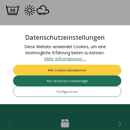
Beschreibung
Datenschutzeinstellungen
Materialzusammensetzung: 52% Polyester, 48%
Diese Website verwendet Cookies, um eine
PolyamidFarbecht: Artikel bleicht nicht aus und färbt nicht ab
bestmögliche Erfahrung bieten zu können.
/ Für den Einsatz…
Mehr
Mehr Informationen ...
Bewertungen
Alle Cookies akzeptieren
Nur technisch notwendige
Konfigurieren
Deine Vorteile