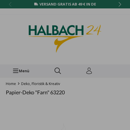
VERSAND GRATIS AB 49 € IN DE
Menü
Home
Deko, Floristik & Kreativ
Papier-Deko "Farn" 63220