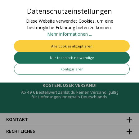
Datenschutzeinstellungen
Bewertungen
Diese Website verwendet Cookies, um eine
bestmögliche Erfahrung bieten zu können.
Mehr Informationen ...
Alle Cookies akzeptieren
Deine Vorteile
Nur technisch notwendige
Konfigurieren
KOSTENLOSER VERSAND!
Ab 49 € Bestellwert zahlst du keinen Versand, gültig
für Lieferungen innerhalb Deutschlands.
KONTAKT
RECHTLICHES