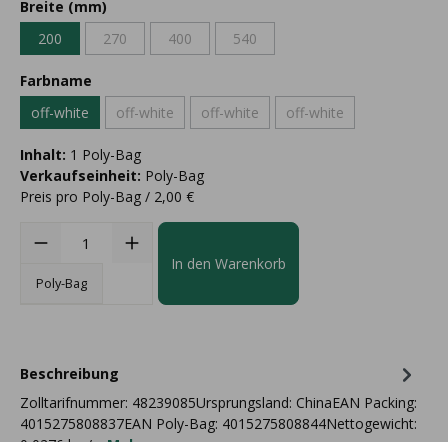
Breite (mm)
200
270
400
540
Farbname
off-white
off-white
off-white
off-white
Inhalt:
1 Poly-Bag
Verkaufseinheit:
Poly-Bag
Preis pro Poly-Bag / 2,00 €
In den Warenkorb
Poly-Bag
Beschreibung
Zolltarifnummer: 48239085Ursprungsland: ChinaEAN Packing:
4015275808837EAN Poly-Bag: 4015275808844Nettogewicht:
0,0276 kg /…
Mehr