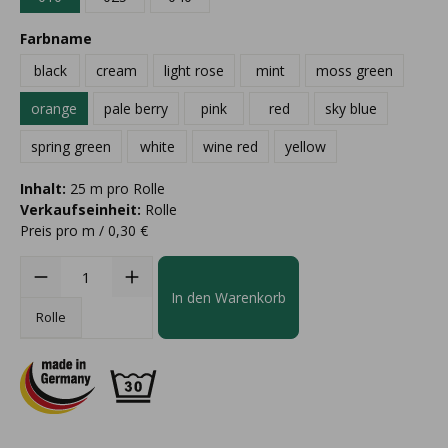
Farbname
black
cream
light rose
mint
moss green
orange
pale berry
pink
red
sky blue
spring green
white
wine red
yellow
Inhalt:
25 m pro Rolle
Verkaufseinheit:
Rolle
Preis pro m / 0,30 €
In den Warenkorb
Rolle