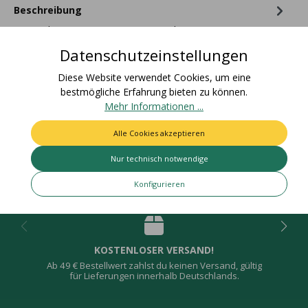
Beschreibung
Materialzusammensetzung: 73% Polyester, 27%
PolyamidZolltarifnummer: 58063210Ursprungsland:
Datenschutzeinstellungen
DeutschlandEAN Rolle: 4015275466…
Mehr
Diese Website verwendet Cookies, um eine
Bewertungen
bestmögliche Erfahrung bieten zu können.
Mehr Informationen ...
Alle Cookies akzeptieren
Nur technisch notwendige
Deine Vorteile
Konfigurieren
KOSTENLOSER VERSAND!
Ab 49 € Bestellwert zahlst du keinen Versand, gültig
für Lieferungen innerhalb Deutschlands.