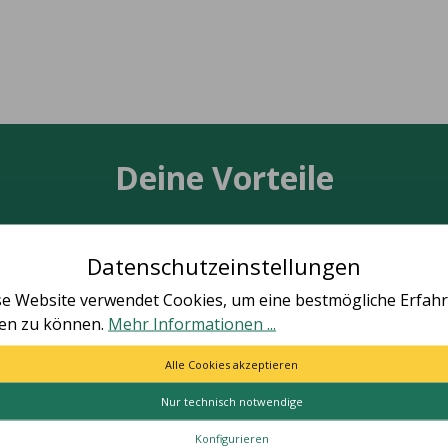
Deine Vorteile
Datenschutzeinstellungen
se Website verwendet Cookies, um eine bestmögliche Erfah
TÄT MADE IN GERMANY
SCHNELLE LIEFER
ten zu können.
Mehr Informationen ...
le Artikel vollständig in
Schnelle und bequeme Li
utschland hergestellt.
von Tür zu Tür.
Alle Cookies akzeptieren
Nur technisch notwendige
ES
HILFE & KONTAKT
Konfigurieren