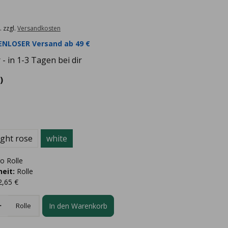
. zzgl.
Versandkosten
NLOSER Versand ab 49 €
- in 1-3 Tagen bei dir
)
ight rose
white
o Rolle
eit:
Rolle
2,65 €
In den Warenkorb
Rolle