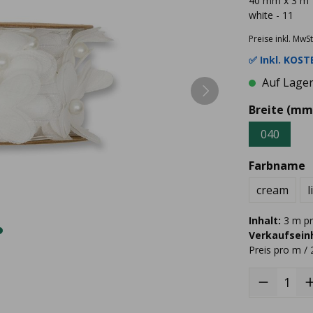
40 mm x 3 m
white - 11
Preise inkl. MwSt
✅ Inkl.
KOSTE
Auf Lager 
Breite (mm
040
Farbname
cream
l
Inhalt:
3 m pr
Verkaufseinh
Preis pro m / 