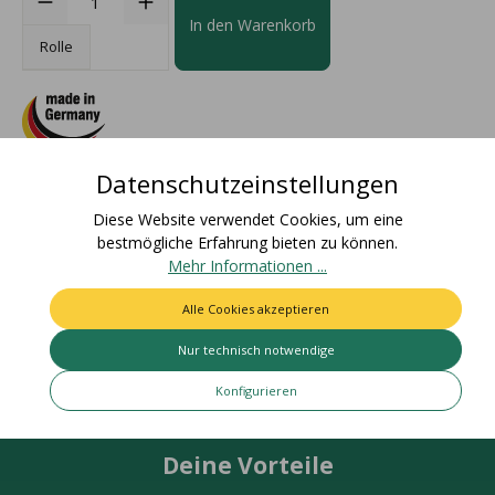
In den Warenkorb
Rolle
Datenschutzeinstellungen
Beschreibung
Diese Website verwendet Cookies, um eine
Materialzusammensetzung: 100% AcetatGo green! Weitere
bestmögliche Erfahrung bieten zu können.
Infos unter halbach-shop.com/about-
Mehr Informationen ...
acetateZolltarifnummer: 58063210Urs…
Mehr
Alle Cookies akzeptieren
Bewertungen
Nur technisch notwendige
Konfigurieren
Deine Vorteile