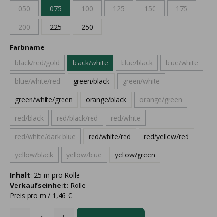
050
075
100
125
150
175
200
225
250
Farbname
black/red/gold
black/white
blue/black
blue/white
blue/white/red
green/black
green/white
green/white/green
orange/black
orange/green
red/black
red/black/red
red/white
red/white/dark blue
red/white/red
red/yellow/red
yellow/black
yellow/blue
yellow/green
Inhalt:
25 m pro Rolle
Verkaufseinheit:
Rolle
Preis pro m / 1,46 €