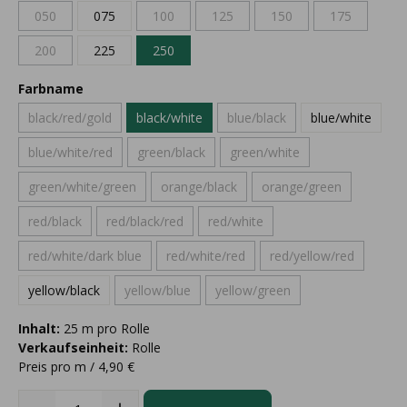
050
075
100
125
150
175
200
225
250
Farbname
black/red/gold
black/white
blue/black
blue/white
blue/white/red
green/black
green/white
green/white/green
orange/black
orange/green
red/black
red/black/red
red/white
red/white/dark blue
red/white/red
red/yellow/red
yellow/black
yellow/blue
yellow/green
Inhalt:
25 m pro Rolle
Verkaufseinheit:
Rolle
Preis pro m / 4,90 €