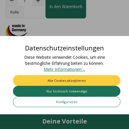
In den Warenkorb
Rolle
Datenschutzeinstellungen
Beschreibung
Diese Website verwendet Cookies, um eine
Go green! Weitere Infos unter halbach-shop.com/about-
bestmögliche Erfahrung bieten zu können.
acetateZolltarifnummer: 58063210Ursprungsland:
Mehr Informationen ...
DeutschlandEAN Rolle: 40…
Mehr
Alle Cookies akzeptieren
Bewertungen
Nur technisch notwendige
Konfigurieren
Deine Vorteile