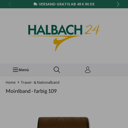
VERSAND GRATIS AB 49 € IN DE
Menü
Home
Trauer- & Nationalband
Moiréband - farbig 109