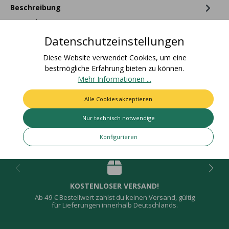
Beschreibung
Materialzusammensetzung: 100% AcetatGo green! Weitere
Infos unter halbach-shop.com/about-
Datenschutzeinstellungen
acetateZolltarifnummer: 58063210Urs…
Mehr
Diese Website verwendet Cookies, um eine
Bewertungen
bestmögliche Erfahrung bieten zu können.
Mehr Informationen ...
Alle Cookies akzeptieren
Nur technisch notwendige
Deine Vorteile
Konfigurieren
KOSTENLOSER VERSAND!
Ab 49 € Bestellwert zahlst du keinen Versand, gültig
für Lieferungen innerhalb Deutschlands.