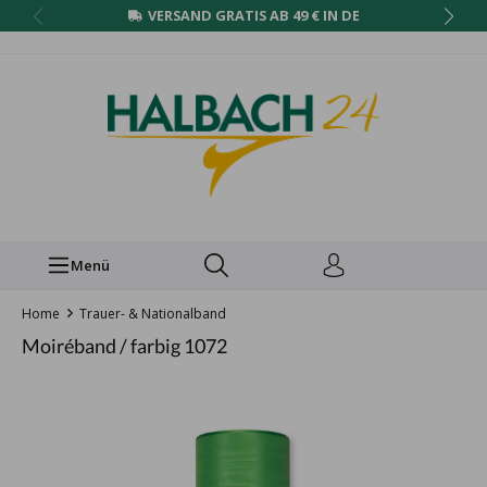
VERSAND GRATIS AB 49 € IN DE
Menü
Home
Trauer- & Nationalband
Moiréband / farbig 1072