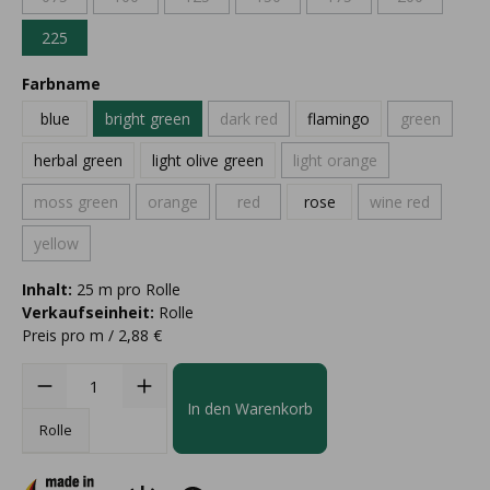
225
Farbname
blue
bright green
dark red
flamingo
green
herbal green
light olive green
light orange
moss green
orange
red
rose
wine red
yellow
Inhalt:
25 m pro Rolle
Verkaufseinheit:
Rolle
Preis pro m / 2,88 €
In den Warenkorb
Rolle