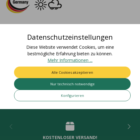
Beschreibung
Datenschutzeinstellungen
Materialzusammensetzung: 100% AcetatFarbecht: Artikel
bleicht nicht aus und färbt nicht ab / Für den Einsatz im Freien
Diese Website verwendet Cookies, um eine
geeig…
Mehr
bestmögliche Erfahrung bieten zu können.
Mehr Informationen ...
Bewertungen
Alle Cookies akzeptieren
Nur technisch notwendige
Konfigurieren
Deine Vorteile
KOSTENLOSER VERSAND!