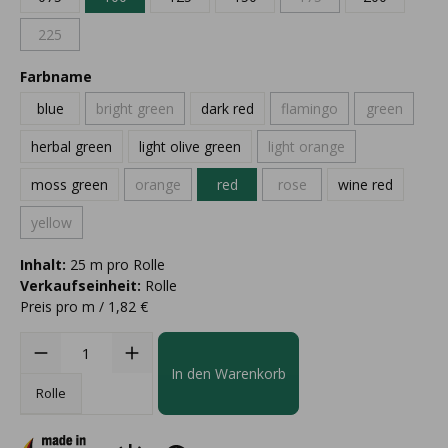
225
Farbname
blue
bright green
dark red
flamingo
green
herbal green
light olive green
light orange
moss green
orange
red
rose
wine red
yellow
Inhalt:
25 m pro Rolle
Verkaufseinheit:
Rolle
Preis pro m / 1,82 €
In den Warenkorb
Rolle