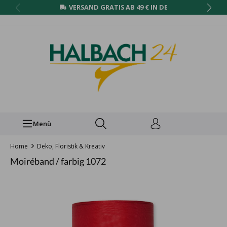
VERSAND GRATIS AB 49 € IN DE
Menü
Home
Deko, Floristik & Kreativ
Moiréband / farbig 1072