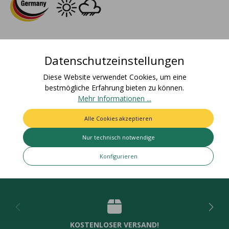
Beschreibung
Datenschutzeinstellungen
Materialzusammensetzung: 100% AcetatFarbecht: Artikel
bleicht nicht aus und färbt nicht ab / Für den Einsatz im Freien
Diese Website verwendet Cookies, um eine
geeig…
Mehr
bestmögliche Erfahrung bieten zu können.
Mehr Informationen ...
Bewertungen
Alle Cookies akzeptieren
Nur technisch notwendige
Konfigurieren
Deine Vorteile
KOSTENLOSER VERSAND!