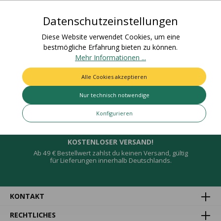
ab / Für den Einsat…
Mehr
Datenschutzeinstellungen
Bewertungen
Diese Website verwendet Cookies, um eine
bestmögliche Erfahrung bieten zu können.
Mehr Informationen ...
Alle Cookies akzeptieren
Deine Vorteile
Nur technisch notwendige
Konfigurieren
KOSTENLOSER VERSAND!
Ab 49 € Bestellwert zahlst du keinen Versand, gültig
für Lieferungen innerhalb Deutschlands.
KONTAKT
RECHTLICHES