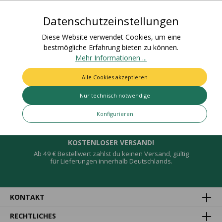
linenZolltarifnummer:…
Mehr
Datenschutzeinstellungen
Bewertungen
Diese Website verwendet Cookies, um eine
bestmögliche Erfahrung bieten zu können.
Mehr Informationen ...
Alle Cookies akzeptieren
Deine Vorteile
Nur technisch notwendige
Konfigurieren
KOSTENLOSER VERSAND!
Ab 49 € Bestellwert zahlst du keinen Versand, gültig
für Lieferungen innerhalb Deutschlands.
KONTAKT
RECHTLICHES