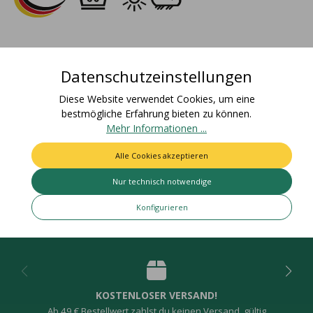
Beschreibung
Materialzusammensetzung: 72% Polyester, 28%
Datenschutzeinstellungen
BaumwolleFarbecht: Artikel bleicht nicht aus und färbt nicht
Diese Website verwendet Cookies, um eine
ab / Für den Einsat…
Mehr
bestmögliche Erfahrung bieten zu können.
Bewertungen
Mehr Informationen ...
Alle Cookies akzeptieren
Nur technisch notwendige
Konfigurieren
Deine Vorteile
KOSTENLOSER VERSAND!
Ab 49 € Bestellwert zahlst du keinen Versand, gültig