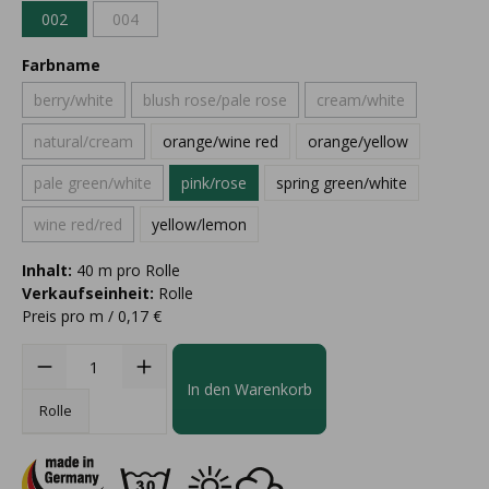
002
004
Farbname
berry/white
blush rose/pale rose
cream/white
natural/cream
orange/wine red
orange/yellow
pale green/white
pink/rose
spring green/white
wine red/red
yellow/lemon
Inhalt:
40 m pro Rolle
Verkaufseinheit:
Rolle
Preis pro m / 0,17 €
In den Warenkorb
Rolle