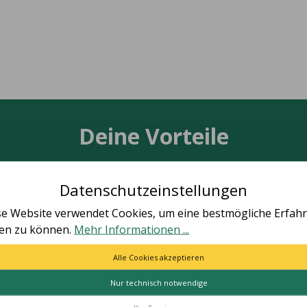
Deine Vorteile
Datenschutzeinstellungen
se Website verwendet Cookies, um eine bestmögliche Erfah
TÄT MADE IN GERMANY
SCHNELLE LIEFER
ten zu können.
Mehr Informationen ...
le Artikel vollständig in
Schnelle und bequeme Li
utschland hergestellt.
von Tür zu Tür.
Alle Cookies akzeptieren
Nur technisch notwendige