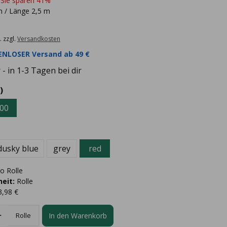
 Sie sparen 41%
 / Länge 2,5 m
. zzgl.
Versandkosten
NLOSER Versand ab 49 €
- in 1-3 Tagen bei dir
)
00
dusky blue
grey
red
o Rolle
eit:
Rolle
3,98 €
In den Warenkorb
Rolle