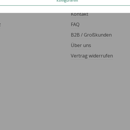
Konfigurieren
ES
HILFE & KONTAKT
Kontakt
z
FAQ
B2B / Großkunden
Über uns
Vertrag widerrufen