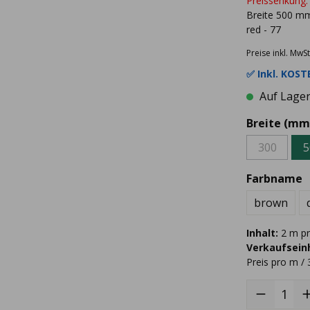
Preissenkung:
Breite 500 mm
red - 77
Preise inkl. MwSt
✅ Inkl.
KOSTE
Auf Lager 
Breite (mm
300
5
Farbname
brown
Inhalt:
2 m pr
Verkaufseinh
Preis pro m / 