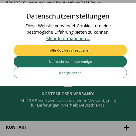
58063210Ursprungsland: DeutschlandEAN Rolle:
4015275927231Nettogewic…
Mehr
Datenschutzeinstellungen
Bewertungen
Diese Website verwendet Cookies, um eine
bestmögliche Erfahrung bieten zu können.
Mehr Informationen ...
Alle Cookies akzeptieren
Deine Vorteile
Nur technisch notwendige
Konfigurieren
KOSTENLOSER VERSAND!
Ab 49 € Bestellwert zahlst du keinen Versand, gültig
für Lieferungen innerhalb Deutschlands.
KONTAKT