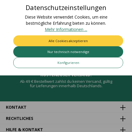
Bewertungen
Datenschutzeinstellungen
Diese Website verwendet Cookies, um eine
bestmögliche Erfahrung bieten zu können.
Mehr Informationen ...
Deine Vorteile
Alle Cookies akzeptieren
Nur technisch notwendige
Konfigurieren
KOSTENLOSER VERSAND!
Ab 49 € Bestellwert zahlst du keinen Versand, gültig
für Lieferungen innerhalb Deutschlands.
KONTAKT
RECHTLICHES
HILFE & KONTAKT