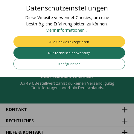
Bewertungen
Datenschutzeinstellungen
Diese Website verwendet Cookies, um eine
bestmögliche Erfahrung bieten zu können.
Mehr Informationen ...
Deine Vorteile
Alle Cookies akzeptieren
Nur technisch notwendige
Konfigurieren
KOSTENLOSER VERSAND!
Ab 49 € Bestellwert zahlst du keinen Versand, gültig
für Lieferungen innerhalb Deutschlands.
KONTAKT
RECHTLICHES
HILFE & KONTAKT