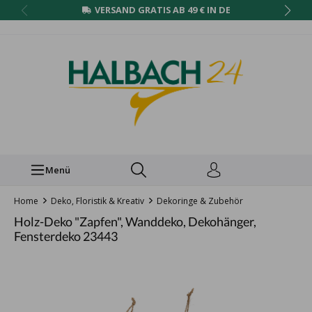
VERSAND GRATIS AB 49 € IN DE
Menü
Home
Deko, Floristik & Kreativ
Dekoringe & Zubehör
Holz-Deko "Zapfen", Wanddeko, Dekohänger,
Fensterdeko 23443