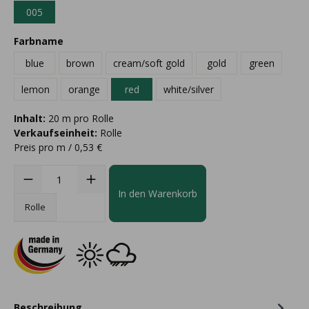
005
Farbname
blue
brown
cream/soft gold
gold
green
lemon
orange
red
white/silver
Inhalt:
20 m pro Rolle
Verkaufseinheit:
Rolle
Preis pro m / 0,53 €
In den Warenkorb
Rolle
Beschreibung