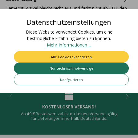
Farbecht: Artikel bleicht nicht aus und färbt nicht ab / Für den
Einsatz im Freien geeignetZolltarifnummer:
Datenschutzeinstellungen
58081000Ursprung…
Mehr
Diese Website verwendet Cookies, um eine
Bewertungen
bestmögliche Erfahrung bieten zu können.
Mehr Informationen ...
Alle Cookies akzeptieren
Nur technisch notwendige
Deine Vorteile
Konfigurieren
KOSTENLOSER VERSAND!
Ab 49 € Bestellwert zahlst du keinen Versand, gültig
für Lieferungen innerhalb Deutschlands.