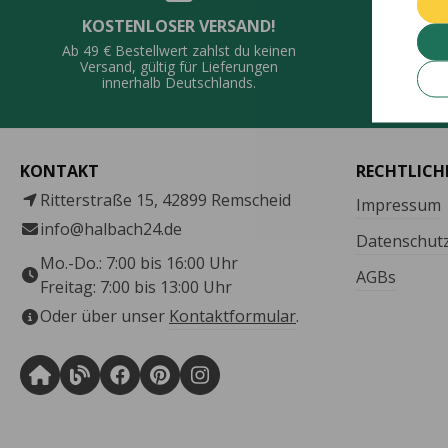
KOSTENLOSER VERSAND!
QUALI
Ab 49 € Bestellwert zahlst du keinen
Vie
Versand, gültig für Lieferungen
De
innerhalb Deutschlands.
KONTAKT
RECHTLICH
Ritterstraße 15, 42899 Remscheid
Impressum
info@halbach24.de
Datenschut
Mo.-Do.: 7:00 bis 16:00 Uhr
AGBs
Freitag: 7:00 bis 13:00 Uhr
Oder über unser
Kontaktformular
.