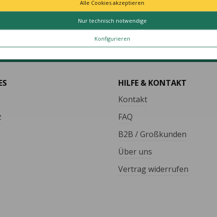
Alle Cookies akzeptieren
TÄT MADE IN GERMANY
SCHNELLE LIEFER
Nur technisch notwendige
le Artikel vollständig in
Schnelle und bequeme Li
Konfigurieren
utschland hergestellt.
von Tür zu Tür.
ES
HILFE & KONTAKT
Kontakt
z
FAQ
B2B / Großkunden
Über uns
Vertrag widerrufen