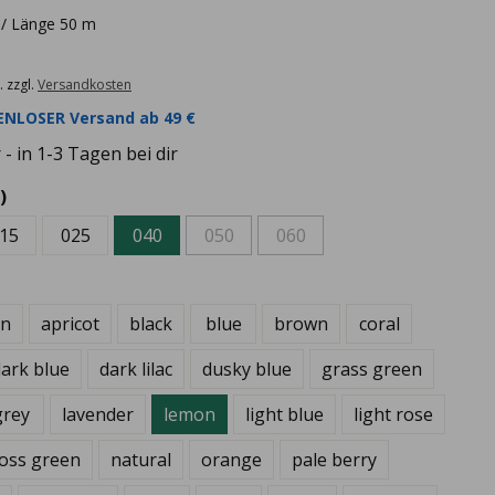
 / Länge 50 m
. zzgl.
Versandkosten
NLOSER Versand ab 49 €
- in 1-3 Tagen bei dir
)
15
025
040
050
060
en
apricot
black
blue
brown
coral
ark blue
dark lilac
dusky blue
grass green
grey
lavender
lemon
light blue
light rose
oss green
natural
orange
pale berry