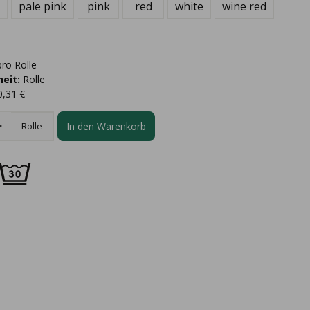
pale pink
pink
red
white
wine red
ro Rolle
eit:
Rolle
0,31 €
In den Warenkorb
Rolle