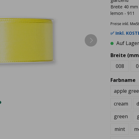
glänzend
Breite 40 mm
lemon - 911
Preise inkl. MwSt
✅ Inkl.
KOSTE
Auf Lager 
Breite (mm
008
0
Farbname
apple gre
cream
d
green
mint
m