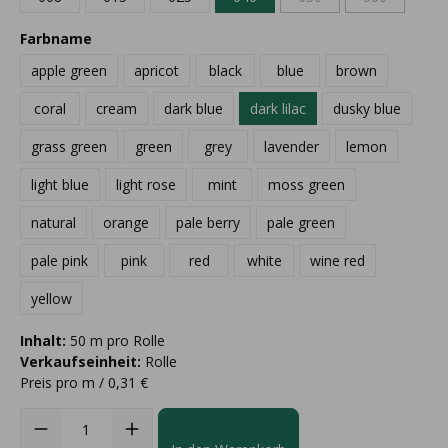
Farbname
apple green
apricot
black
blue
brown
coral
cream
dark blue
dark lilac
dusky blue
grass green
green
grey
lavender
lemon
light blue
light rose
mint
moss green
natural
orange
pale berry
pale green
pale pink
pink
red
white
wine red
yellow
Inhalt:
50 m pro Rolle
Verkaufseinheit:
Rolle
Preis pro m / 0,31 €