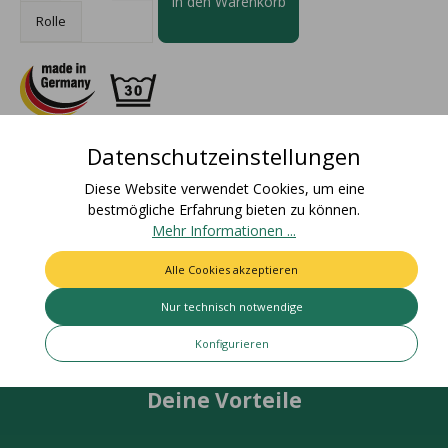
In den Warenkorb
Rolle
Datenschutzeinstellungen
Beschreibung
Diese Website verwendet Cookies, um eine
Materialzusammensetzung: 100% PolyesterZolltarifnummer:
bestmögliche Erfahrung bieten zu können.
58063210Ursprungsland: DeutschlandEAN Rolle:
Mehr Informationen ...
4015275103253Nettogewic…
Mehr
Alle Cookies akzeptieren
Bewertungen
Nur technisch notwendige
Konfigurieren
Deine Vorteile