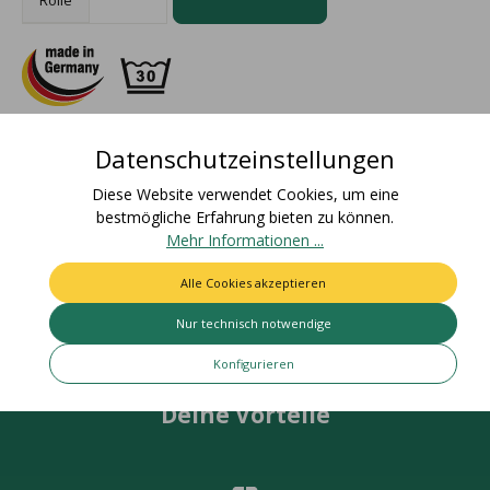
Rolle
Datenschutzeinstellungen
Beschreibung
Materialzusammensetzung: 100% PolyesterZolltarifnummer:
Diese Website verwendet Cookies, um eine
58063210Ursprungsland: DeutschlandEAN Rolle:
bestmögliche Erfahrung bieten zu können.
4015275218155Nettogewic…
Mehr
Mehr Informationen ...
Bewertungen
Alle Cookies akzeptieren
Nur technisch notwendige
Konfigurieren
Deine Vorteile