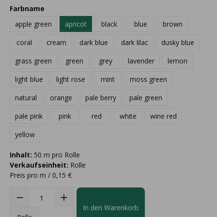
Farbname
apple green
apricot
black
blue
brown
coral
cream
dark blue
dark lilac
dusky blue
grass green
green
grey
lavender
lemon
light blue
light rose
mint
moss green
natural
orange
pale berry
pale green
pale pink
pink
red
white
wine red
yellow
Inhalt:
50 m pro Rolle
Verkaufseinheit:
Rolle
Preis pro m / 0,15 €
In den Warenkorb