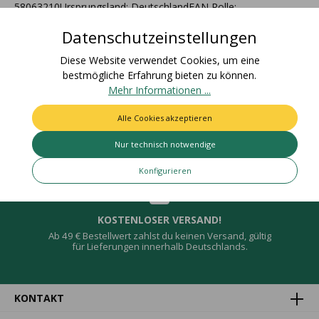
58063210Ursprungsland: DeutschlandEAN Rolle:
4015275720412Nettogewic…
Mehr
Datenschutzeinstellungen
Bewertungen
Diese Website verwendet Cookies, um eine
bestmögliche Erfahrung bieten zu können.
Mehr Informationen ...
Alle Cookies akzeptieren
Deine Vorteile
Nur technisch notwendige
Konfigurieren
KOSTENLOSER VERSAND!
Ab 49 € Bestellwert zahlst du keinen Versand, gültig
für Lieferungen innerhalb Deutschlands.
KONTAKT