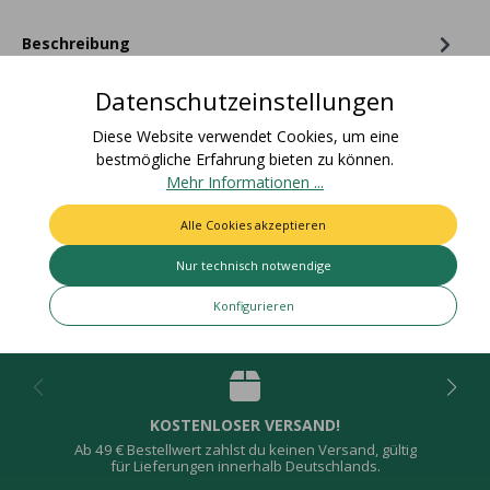
Beschreibung
Materialzusammensetzung: 100% PolyesterZolltarifnummer:
Datenschutzeinstellungen
58063210Ursprungsland: DeutschlandEAN Rolle:
4015275794833Nettogewic…
Mehr
Diese Website verwendet Cookies, um eine
bestmögliche Erfahrung bieten zu können.
Bewertungen
Mehr Informationen ...
Alle Cookies akzeptieren
Nur technisch notwendige
Deine Vorteile
Konfigurieren
KOSTENLOSER VERSAND!
Ab 49 € Bestellwert zahlst du keinen Versand, gültig
für Lieferungen innerhalb Deutschlands.