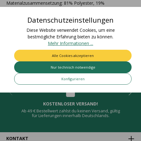
Materialzusammensetzung: 81% Polyester, 19%
LeinenZolltarifnummer: 58063210Ursprungsland:
DeutschlandEAN Rolle: 401527579601…
Mehr
Datenschutzeinstellungen
Bewertungen
Diese Website verwendet Cookies, um eine
bestmögliche Erfahrung bieten zu können.
Mehr Informationen ...
Alle Cookies akzeptieren
Deine Vorteile
Nur technisch notwendige
Konfigurieren
KOSTENLOSER VERSAND!
Ab 49 € Bestellwert zahlst du keinen Versand, gültig
für Lieferungen innerhalb Deutschlands.
KONTAKT