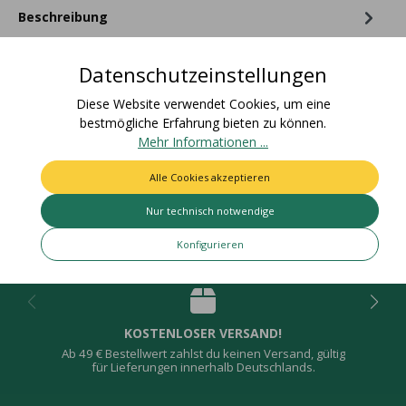
Beschreibung
Materialzusammensetzung: 100% PolyesterZolltarifnummer:
58063210Ursprungsland: DeutschlandEAN Rolle:
Datenschutzeinstellungen
4015275792389Nettogewic…
Mehr
Diese Website verwendet Cookies, um eine
Bewertungen
bestmögliche Erfahrung bieten zu können.
Mehr Informationen ...
Alle Cookies akzeptieren
Nur technisch notwendige
Deine Vorteile
Konfigurieren
KOSTENLOSER VERSAND!
Ab 49 € Bestellwert zahlst du keinen Versand, gültig
für Lieferungen innerhalb Deutschlands.