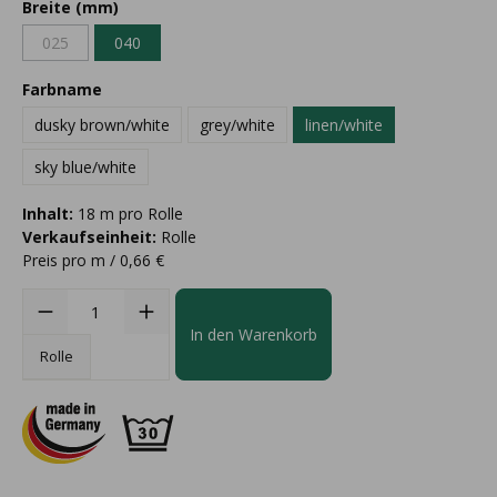
Breite (mm)
025
040
Farbname
dusky brown/white
grey/white
linen/white
sky blue/white
Inhalt:
18 m pro Rolle
Verkaufseinheit:
Rolle
Preis pro m / 0,66 €
In den Warenkorb
Rolle