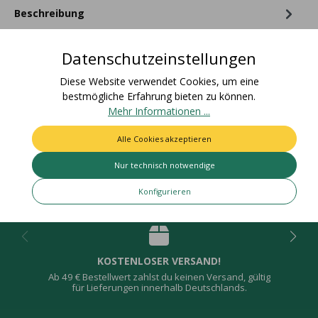
Beschreibung
Materialzusammensetzung: 100% PolyesterZolltarifnummer:
58063210Ursprungsland: DeutschlandEAN Rolle:
Datenschutzeinstellungen
4015275792419Nettogewic…
Mehr
Diese Website verwendet Cookies, um eine
Bewertungen
bestmögliche Erfahrung bieten zu können.
Mehr Informationen ...
Alle Cookies akzeptieren
Nur technisch notwendige
Deine Vorteile
Konfigurieren
KOSTENLOSER VERSAND!
Ab 49 € Bestellwert zahlst du keinen Versand, gültig
für Lieferungen innerhalb Deutschlands.