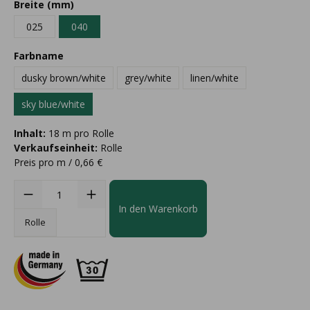
Breite (mm)
025
040
Farbname
dusky brown/white
grey/white
linen/white
sky blue/white
Inhalt:
18 m pro Rolle
Verkaufseinheit:
Rolle
Preis pro m / 0,66 €
In den Warenkorb
Rolle