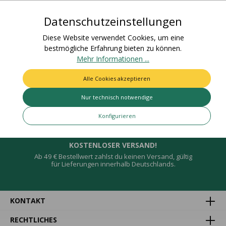
Für den Einsatz i…
Mehr
Datenschutzeinstellungen
Bewertungen
Diese Website verwendet Cookies, um eine
bestmögliche Erfahrung bieten zu können.
Mehr Informationen ...
Alle Cookies akzeptieren
Deine Vorteile
Nur technisch notwendige
Konfigurieren
KOSTENLOSER VERSAND!
Ab 49 € Bestellwert zahlst du keinen Versand, gültig
für Lieferungen innerhalb Deutschlands.
KONTAKT
RECHTLICHES