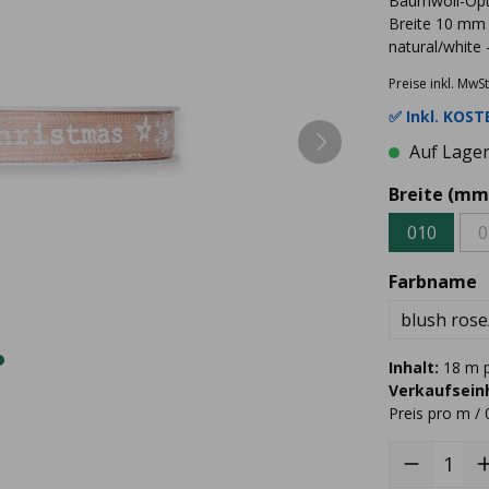
Baumwoll-Opt
Breite 10 mm
natural/white 
Preise inkl. MwSt
✅ Inkl.
KOSTE
Auf Lager 
Breite (mm
010
0
Farbname
blush rose
Inhalt:
18 m p
Verkaufseinh
Preis pro m / 