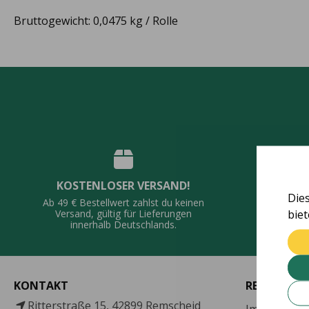
Bruttogewicht: 0,0475 kg / Rolle
KOSTENLOSER VERSAND!
QUALI
Die
Ab 49 € Bestellwert zahlst du keinen
bie
Vie
Versand, gültig für Lieferungen
De
innerhalb Deutschlands.
KONTAKT
RECHTLICH
Ritterstraße 15, 42899 Remscheid