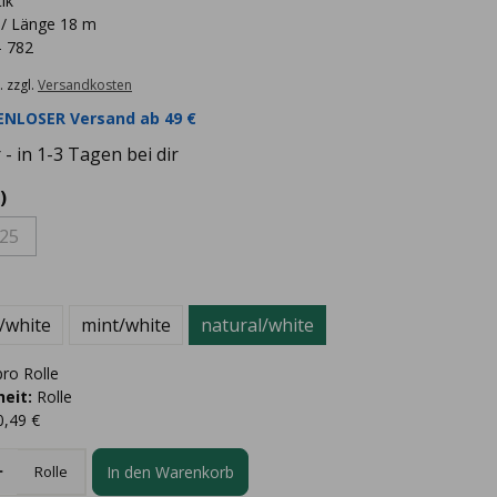
ik
 / Länge 18 m
- 782
. zzgl.
Versandkosten
NLOSER Versand ab 49 €
- in 1-3 Tagen bei dir
)
25
/white
mint/white
natural/white
ro Rolle
eit:
Rolle
0,49 €
In den Warenkorb
Rolle