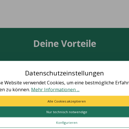
Deine Vorteile
Datenschutzeinstellungen
TÄT MADE IN GERMANY
SCHNELLE LIEFER
se Website verwendet Cookies, um eine bestmögliche Erfah
ten zu können.
Mehr Informationen ...
le Artikel vollständig in
Schnelle und bequeme Li
utschland hergestellt.
von Tür zu Tür.
Alle Cookies akzeptieren
Nur technisch notwendige
ES
HILFE & KONTAKT
Konfigurieren