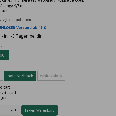
, ca. 4,7 m / meliertes Webband / "Wildseide-Optik"
/ Länge 4,7 m
- 782
. zzgl.
Versandkosten
NLOSER Versand ab 49 €
- in 1-3 Tagen bei dir
)
60
k
natural/black
white/black
o card
eit:
card
1,83 €
In den Warenkorb
card