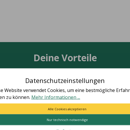
Deine Vorteile
Datenschutzeinstellungen
se Website verwendet Cookies, um eine bestmögliche Erfah
TÄT MADE IN GERMANY
SCHNELLE LIEFER
ten zu können.
Mehr Informationen ...
le Artikel vollständig in
Schnelle und bequeme Li
utschland hergestellt.
von Tür zu Tür.
Alle Cookies akzeptieren
Nur technisch notwendige