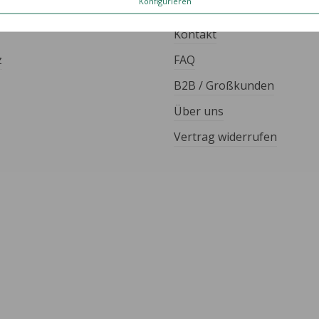
Konfigurieren
ES
HILFE & KONTAKT
Kontakt
z
FAQ
B2B / Großkunden
Über uns
Vertrag widerrufen