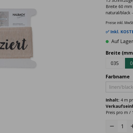
15 Schriftzüge
Breite 60 mm 
natural/black 
Preise inkl. MwSt
✅ Inkl.
KOSTE
Auf Lager 
Breite (mm
035
0
Farbname
linen/blac
Inhalt:
4 m pr
Verkaufseinh
Preis pro m / 