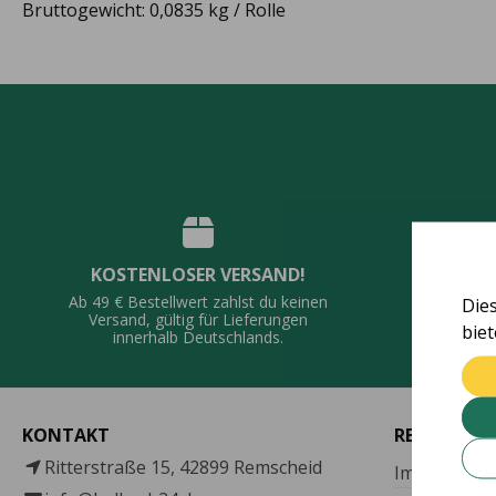
Bruttogewicht: 0,0835 kg / Rolle
KOSTENLOSER VERSAND!
QUALI
Ab 49 € Bestellwert zahlst du keinen
Die
Vie
Versand, gültig für Lieferungen
bie
De
innerhalb Deutschlands.
KONTAKT
RECHTLICH
Ritterstraße 15, 42899 Remscheid
Impressum