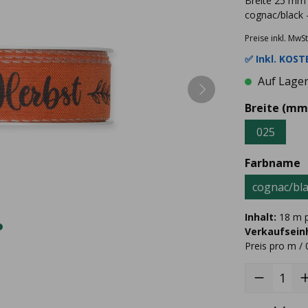
Breite 25 mm
cognac/black 
Preise inkl. MwSt
✅ Inkl.
KOSTE
Auf Lager 
Breite (mm
025
Farbname
cognac/bl
Inhalt:
18 m p
Verkaufseinh
Preis pro m / 