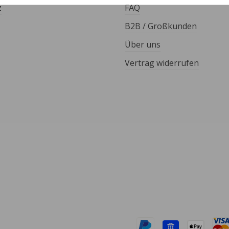
z
FAQ
B2B / Großkunden
Über uns
Vertrag widerrufen