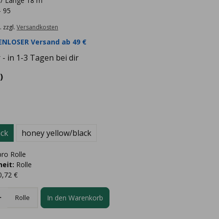
 / Länge 18 m
- 95
. zzgl.
Versandkosten
NLOSER Versand ab 49 €
- in 1-3 Tagen bei dir
)
ack
honey yellow/black
ro Rolle
eit:
Rolle
0,72 €
In den Warenkorb
Rolle