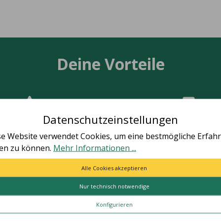
Deine Vorteile
Datenschutzeinstellungen
TÄT MADE IN GERMANY
SCHNELLE LIEFER
se Website verwendet Cookies, um eine bestmögliche Erfah
le Artikel vollständig in
Schnelle und bequeme Li
ten zu können.
Mehr Informationen ...
utschland hergestellt.
von Tür zu Tür.
Alle Cookies akzeptieren
Nur technisch notwendige
ES
HILFE & KONTAKT
Konfigurieren
Kontakt