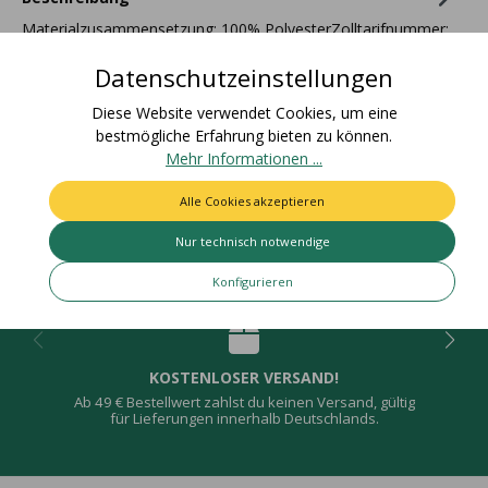
Materialzusammensetzung: 100% PolyesterZolltarifnummer:
58063210Ursprungsland: DeutschlandEAN Rolle:
Datenschutzeinstellungen
4015275931313Nettogewic…
Mehr
Diese Website verwendet Cookies, um eine
Bewertungen
bestmögliche Erfahrung bieten zu können.
Mehr Informationen ...
Alle Cookies akzeptieren
Nur technisch notwendige
Deine Vorteile
Konfigurieren
KOSTENLOSER VERSAND!
Ab 49 € Bestellwert zahlst du keinen Versand, gültig
für Lieferungen innerhalb Deutschlands.