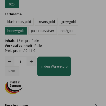
025
Farbname
blush rose/gold
cream/gold
grey/gold
honey/gold
pale rose/silver
red/gold
Inhalt:
18 m pro Rolle
Verkaufseinheit:
Rolle
Preis pro m / 0,41 €
In den Warenkorb
Rolle
Beschreibung