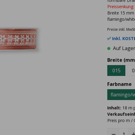
formbare Dra
Preissenkung:
Breite 15 mm
flamingo/whit
Preise inkl. MwSt
✅ Inkl.
KOSTE
Auf Lager 
Breite (mm
015
0
Farbname
flamingo/w
Inhalt:
18 m p
Verkaufseinh
Preis pro m / 