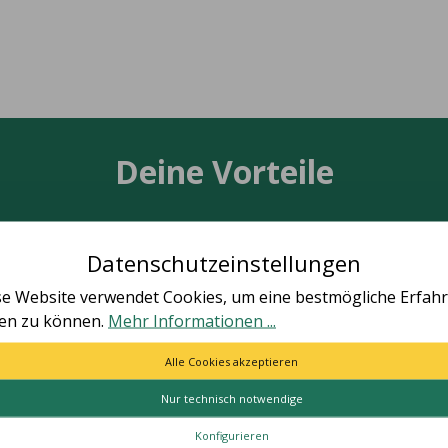
Deine Vorteile
Datenschutzeinstellungen
se Website verwendet Cookies, um eine bestmögliche Erfah
TÄT MADE IN GERMANY
SCHNELLE LIEFER
ten zu können.
Mehr Informationen ...
le Artikel vollständig in
Schnelle und bequeme Li
utschland hergestellt.
von Tür zu Tür.
Alle Cookies akzeptieren
Nur technisch notwendige
ES
HILFE & KONTAKT
Konfigurieren