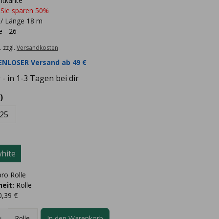
htkante
 Sie sparen 50%
 / Länge 18 m
e - 26
. zzgl.
Versandkosten
NLOSER Versand ab 49 €
- in 1-3 Tagen bei dir
)
25
hite
ro Rolle
eit:
Rolle
0,39 €
In den Warenkorb
Rolle