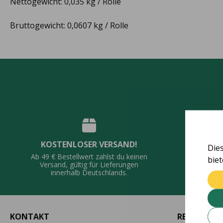
Nettogewicht: 0,035 kg / Rolle
Bruttogewicht: 0,0607 kg / Rolle
KOSTENLOSER VERSAND!
Die
QUALI
Ab 49 € Bestellwert zahlst du keinen
bie
Vie
Versand, gültig für Lieferungen
De
innerhalb Deutschlands.
KONTAKT
RECHTLICH