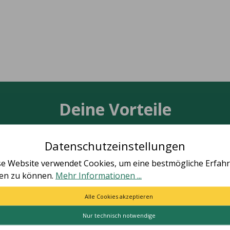
Deine Vorteile
Datenschutzeinstellungen
se Website verwendet Cookies, um eine bestmögliche Erfah
ten zu können.
Mehr Informationen ...
TÄT MADE IN GERMANY
SCHNELLE LIEFER
le Artikel vollständig in
Schnelle und bequeme Li
Alle Cookies akzeptieren
utschland hergestellt.
von Tür zu Tür.
Nur technisch notwendige