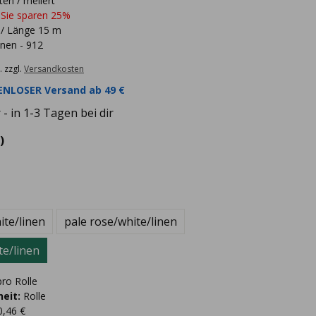
en / meliert
 Sie sparen 25%
 / Länge 15 m
inen - 912
. zzgl.
Versandkosten
NLOSER Versand ab 49 €
- in 1-3 Tagen bei dir
)
te/linen
pale rose/white/linen
te/linen
ro Rolle
eit:
Rolle
0,46 €