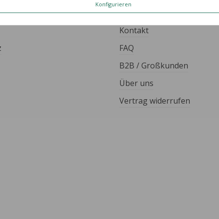
Konfigurieren
ES
HILFE & KONTAKT
Kontakt
z
FAQ
B2B / Großkunden
Über uns
Vertrag widerrufen