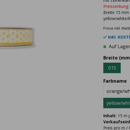
mit Leinenkant
Preissenkung:
Breite 15 mm
yellow/white/l
Preise inkl. MwSt
✅ Inkl.
KOSTE
Auf Lager 
Breite (mm
015
Farbname
orange/whi
yellow/whi
Inhalt:
15 m p
Verkaufseinh
Preis pro m / 